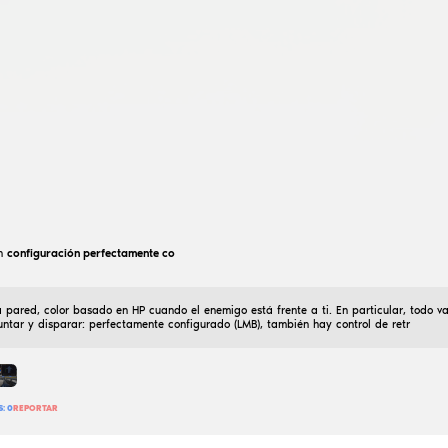
El mejor cfg de semirage del mundo para este truco. 
30
AÑADIR RESEÑA
LEER RESEÑAS:
0
REPORTAR
mechnik
legit cfg
26
Enero
2026
The visuals are good, judge for yourself, the aim doesn’
9
AÑADIR RESEÑA
LEER RESEÑAS:
0
REPORTAR