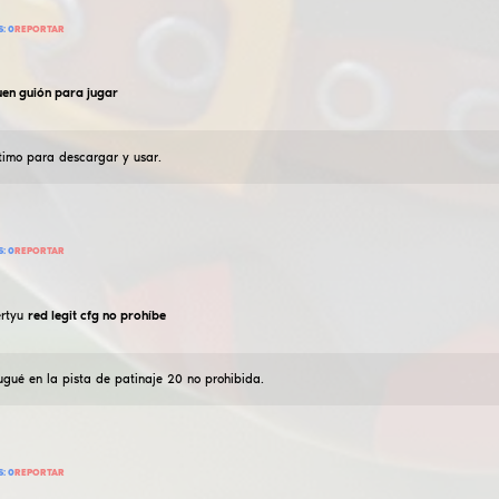
Me esforcé mucho, puedo decir que está funcionando en
13
AÑADIR RESEÑA
LEER RESEÑAS:
0
REPORTAR
xyu464431
simplemente lícito
18
Enero
2026
vx, radar y otros aparatos que no son muy detectables 
6
AÑADIR RESEÑA
LEER RESEÑAS:
0
REPORTAR