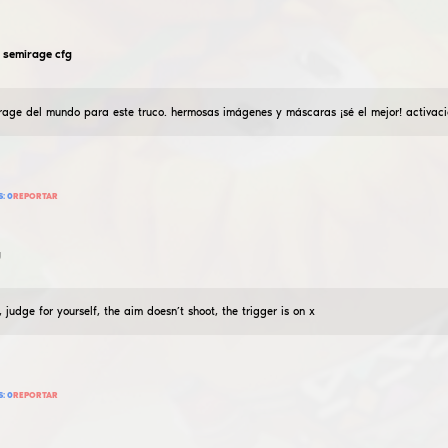
30
AÑADIR RESEÑA
LEER RESEÑAS:
0
REPORTAR
PaLa_4
cfg oscuro
25
Enero
2026
Lo hice como un estilo oscuro (mi primer visual) ¡SIN O
22
AÑADIR RESEÑA
LEER RESEÑAS:
0
REPORTAR