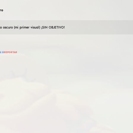
portelacaio23
buen guión para jugar
19
Enero
2026
Muy buen script legítimo para descargar y usar.
5
AÑADIR RESEÑA
LEER RESEÑAS:
0
REPORTAR
dimas2345ty54ertyu
red legit cfg no prohíbe
21
Enero
2026
Juego en Prime, ya jugué en la pista de patinaje 20 no