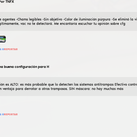
den511967
mejor semirage cfg
25
Enero
2026