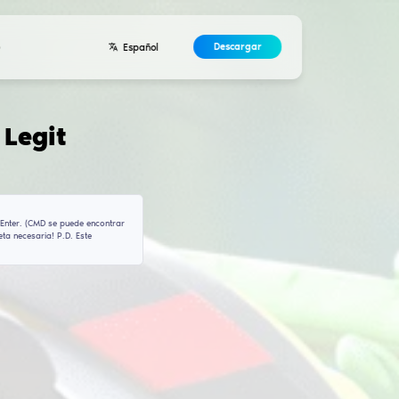
Desarrolladores
Contactos
Acuerdo
ciones para
Enigma Leg
en1gma-tech\settings
ra copiar el comando que necesitas pegar en CMD y presionar Enter. (C
on derechos de administrador). ¡Esta acción abrirá la carpeta necesar
o, ¡esa debes encontrarla manualmente!