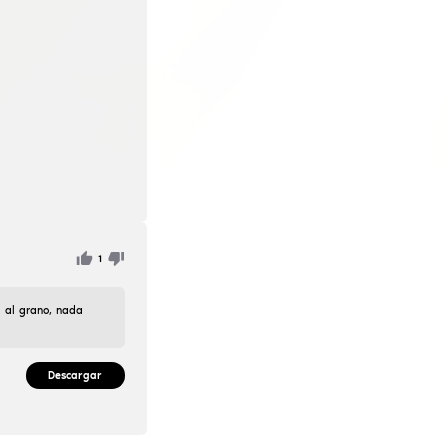
hermosas imágenes y máscaras ¡sé el mejor! activación semi
t shoot, the trigger is on x