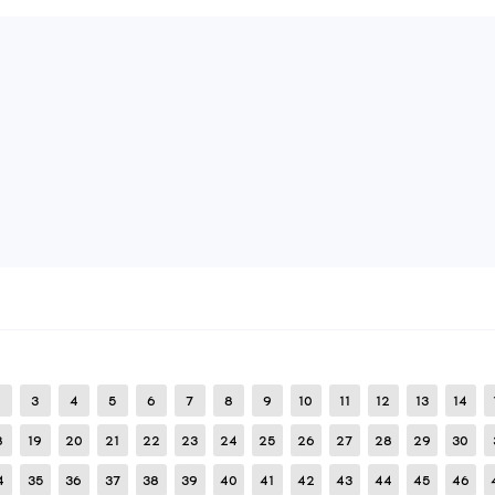
Smok3
LegítimoPor TNFX
26
Enero
2026
-Nuevas máscaras de agentes -Chams legibles -Sin objet
juegas correcta y legítimamente, vac no te detectará.
76
AÑADIR RESEÑA
LEER RESEÑAS:
0
REPORTAR
xxpurnacireiss
Una buena configuración para H
27
Enero
2026