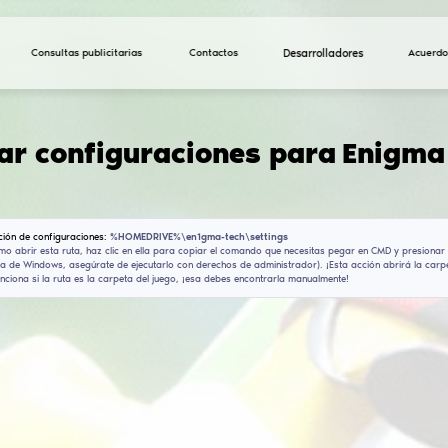
Consultas publicitarias
Descargar configura
(V1.5)
Ruta de instalación de configuraciones:
%HOMEDRIVE%\
Si no sabes cómo abrir esta ruta, haz clic en ella pa
con la búsqueda de Windows, asegúrate de ejecutarlo c
comando no funciona si la ruta es la carpeta del jueg