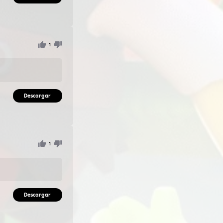
 1 intento.
si tienes cerebro