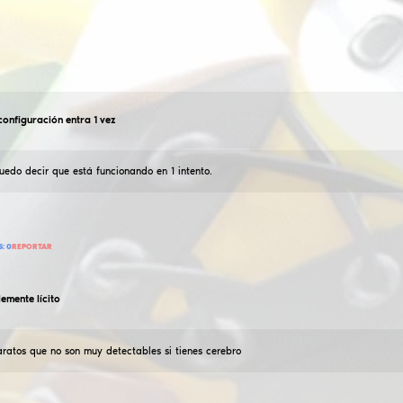
kdanilo702
Хвх configuración entra 1 vez
14
Enero
2026