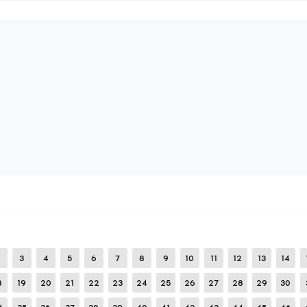
42 298
AÑADIR RESEÑA
LEER RESEÑAS:
21
REPORTAR
pougero666
Furia total
12
Julio
2024
Configurar para la dispersión, Cargar la configuración
42 445
AÑADIR RESEÑA
LEER RESEÑAS:
17
REPORTAR
Kuyasame
KuyasameCFG | Morado
01
Agosto
2024