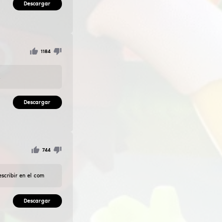
sta pon un like :D si algo esta mal escribe una review arregl
yuda con la reputación poner gustos <3333Todo el mundo ti