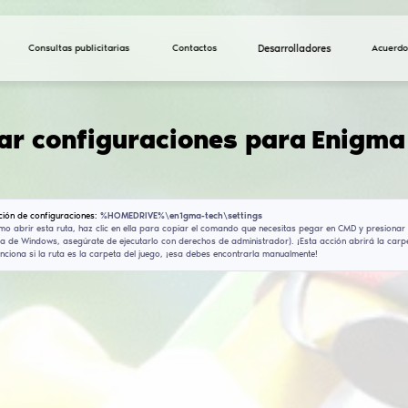
Consultas publicitarias
Descargar configura
(V1.5)
Ruta de instalación de configuraciones:
%HOMEDRIVE%\
Si no sabes cómo abrir esta ruta, haz clic en ella pa
con la búsqueda de Windows, asegúrate de ejecutarlo c
comando no funciona si la ruta es la carpeta del jueg