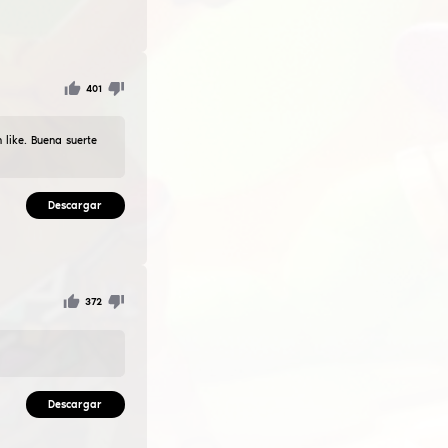
 tiene objetivo de fiar para la sujeción y para oneshot -s, ѕ