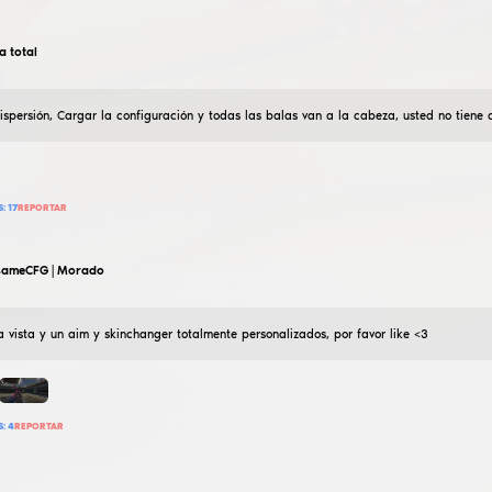
edes [ES]
Simple legit config