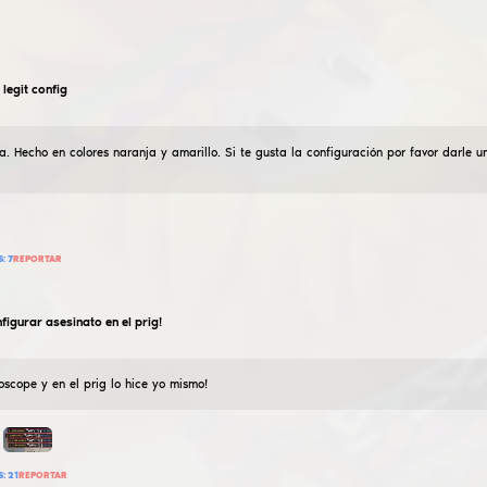
89 454
AÑADIR RESEÑA
LEER RESEÑAS:
51
REPORTAR
DIMONED
Purple legit config
20
Julio
2024
La mejor configuración de fiar, hecho en color púrpura,
color púrpura también
61 018
AÑADIR RESEÑA
LEER RESEÑAS:
29
REPORTAR