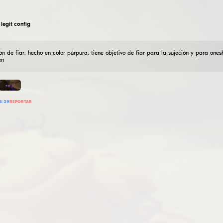
гавкошмыг
rabia cfg
12
Julio
2024
cfg en hvh con visuales y puntería, da buenos tiros. E
91 160
AÑADIR RESEÑA
LEER RESEÑAS:
72
REPORTAR
ZEUS$
Legit Config azul de ZEUSQ
12
Julio
2024
Azul Legit Config:-Legit Aimbot-Suculentas Visuales-Hi