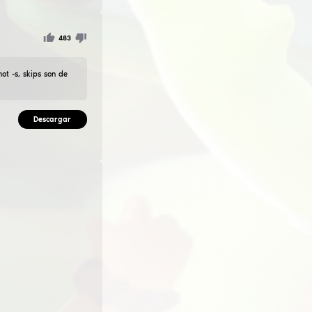
n resumen, no hago KFG y puedes volver a publicarlo.
ghly tuned skinchenjer-I otherAbout problemas para escribir 