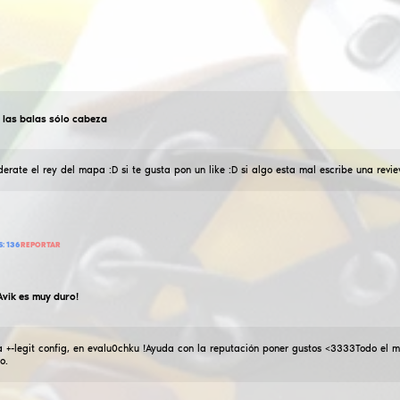
Damin.cfg
Todas las balas sólo cabeza
12
Julio
2024