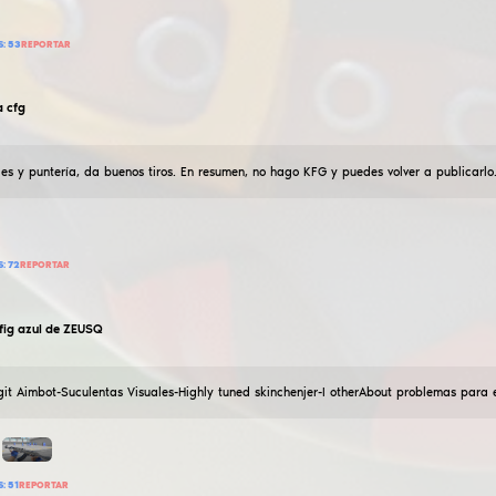
Config for kills considerate el rey del mapa :D si te gu
113 426
AÑADIR RESEÑA
LEER RESEÑAS:
136
REPORTAR
meow
¡Legit.cfg|Avik es muy duro!
04
Agosto
2024
Hizo un duro hermosa +-legit config, en evalu0chku !A
juego !!!! He intentado.
66 194
AÑADIR RESEÑA
LEER RESEÑAS:
53
REPORTAR