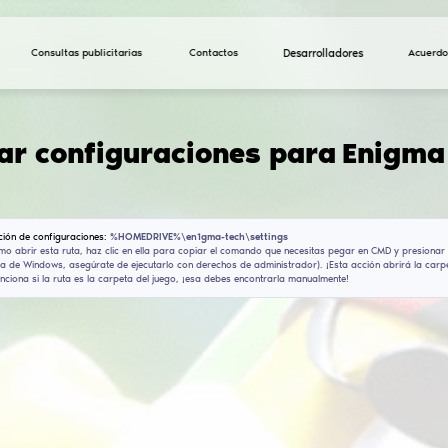
Consultas publicitarias
Descargar configura
(V1.5)
Ruta de instalación de configuraciones:
%HOMEDRIVE%\
Si no sabes cómo abrir esta ruta, haz clic en ella pa
con la búsqueda de Windows, asegúrate de ejecutarlo c
comando no funciona si la ruta es la carpeta del jueg