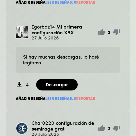
AÑADIR RESEÑA
LEER RESEÑAS:
0
REPORTAR
Egorbaz14
Mi primera
configuración ХВХ
2
27
Julio
2026
Si hay muchas descargas, lo haré
legítimo.
4
Descargar
AÑADIR RESEÑA
LEER RESEÑAS:
0
REPORTAR
Char0220
configuración de
semirage grat
2
28
Julio
2026