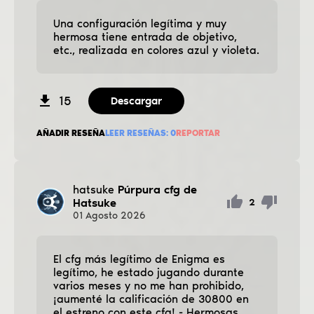
Una configuración legítima y muy
hermosa tiene entrada de objetivo,
etc., realizada en colores azul y violeta.
15
Descargar
AÑADIR RESEÑA
LEER RESEÑAS:
0
REPORTAR
hatsuke
Púrpura cfg de
Hatsuke
2
01
Agosto
2026
El cfg más legítimo de Enigma es
legítimo, he estado jugando durante
varios meses y no me han prohibido,
¡aumenté la calificación de 30800 en
el estreno con este cfg! - Hermosas