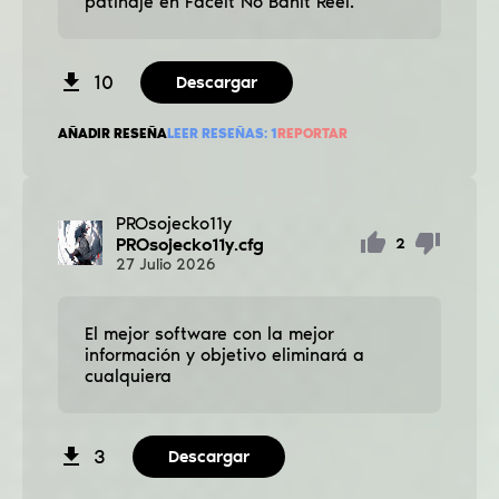
patinaje en Faceit No Banit Reel.
10
Descargar
AÑADIR RESEÑA
LEER RESEÑAS:
1
REPORTAR
PROsojecko11y
PROsojecko11y.cfg
2
27
Julio
2026
El mejor software con la mejor
información y objetivo eliminará a
cualquiera
3
Descargar