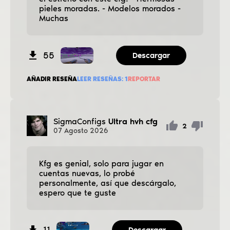
pieles moradas. - Modelos morados -
Muchas
55
Descargar
AÑADIR RESEÑA
LEER RESEÑAS:
1
REPORTAR
SigmaConfigs
Ultra hvh cfg
2
07
Agosto
2026
Kfg es genial, solo para jugar en
cuentas nuevas, lo probé
personalmente, así que descárgalo,
espero que te guste
11
Descargar