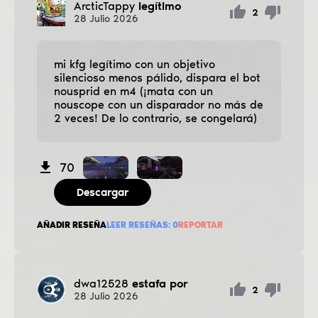
ArcticTappy
legítimo
2
28
Julio
2026
mi kfg legítimo con un objetivo
silencioso menos pálido, dispara el bot
nousprid en m4 (¡mata con un
nouscope con un disparador no más de
2 veces! De lo contrario, se congelará)
70
Descargar
AÑADIR RESEÑA
LEER RESEÑAS:
0
REPORTAR
dwa12528
estafa por
2
28
Julio
2026