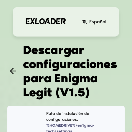
Español
Descargar
configuraciones
para
Enigma
Legit (V1.5)
Ruta de instalación de
configuraciones:
%HOMEDRIVE%\en1gma-
tech\settings