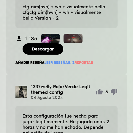
cfg aim(hvh) + wh + visualmente bello
cfgcfg aim(hwh) + wh + visualmente
bello Versian - 2
1 135
Descargar
AÑADIR RESEÑA
LEER RESEÑAS:
2
REPORTAR
1337welly
Rojo/Verde Legit
themed config
5
04
Agosto
2024
Esta configuración fue hecha para
jugar legítimamente. He jugado unas 2
horas y no me han echado. Depende
del estilo de juego