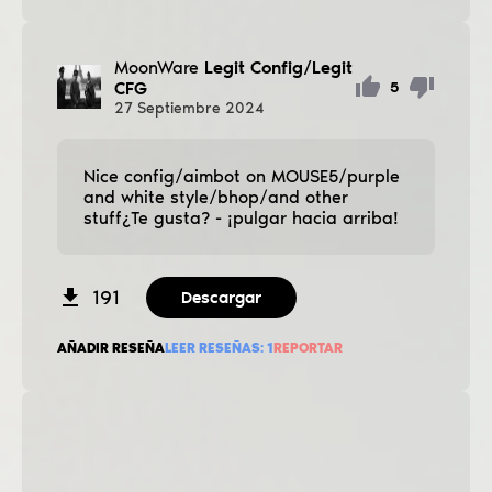
MoonWare
Legit Config/Legit
CFG
5
27
Septiembre
2024
Nice config/aimbot on MOUSE5/purple
and white style/bhop/and other
stuff¿Te gusta? - ¡pulgar hacia arriba!
191
Descargar
AÑADIR RESEÑA
LEER RESEÑAS:
1
REPORTAR