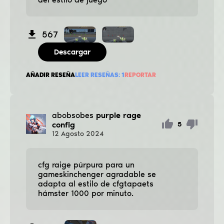
567
Descargar
AÑADIR RESEÑA
LEER RESEÑAS:
1
REPORTAR
abobsobes
purple rage
config
5
12
Agosto
2024
cfg raige púrpura para un
gameѕkinchenger agradable se
adapta al estilo de cfgtapaets
hámster 1000 por minuto.