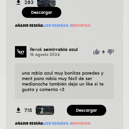
283
Descargar
AÑADIR RESEÑA
LEER RESEÑAS:
0
REPORTAR
Revok
semirrabia azul
5
16
Agosto
2024
una rabia azul muy bonitas paredes y
ment para rabia muy fácil de ser
medianoche también deja un like si te
gusta y comenta <3
715
Descargar
AÑADIR RESEÑA
LEER RESEÑAS:
0
REPORTAR