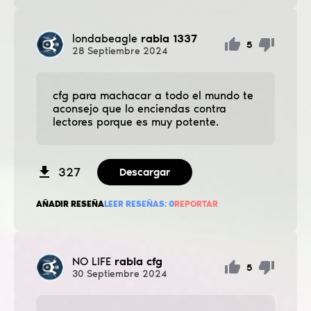
londabeagle
rabia 1337
5
28
Septiembre
2024
cfg para machacar a todo el mundo te
aconsejo que lo enciendas contra
lectores porque es muy potente.
327
Descargar
AÑADIR RESEÑA
LEER RESEÑAS:
0
REPORTAR
NO LIFE
rabia cfg
5
30
Septiembre
2024