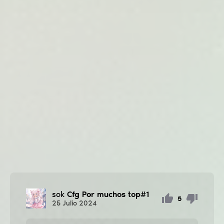
sok
Cfg Por muchos top#1
5
25
Julio
2024