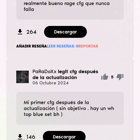
realmente bueno rage cfg que nunca
falla
264
Descargar
AÑADIR RESEÑA
LEER RESEÑAS:
0
REPORTAR
PaRaDoXx
legit cfg después
de la actualización
5
06
Octubre
2024
Mi primer cfg después de la
actualización ( sin objetivo . hay un wh
top blue set bh )
146
Descargar