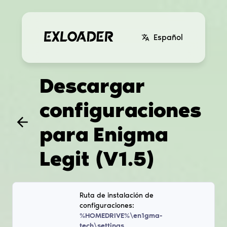
Español
Descargar
configuraciones
para
Enigma
Legit (V1.5)
Ruta de instalación de
configuraciones:
%HOMEDRIVE%\en1gma-
tech\settings