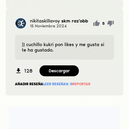
nikitaskillavoy
skm raz'obb
5
15
Noviembre
2024
)) cuchillo kukri pon likes y me gusta si
te ha gustado.
128
Descargar
AÑADIR RESEÑA
LEER RESEÑAS:
0
REPORTAR