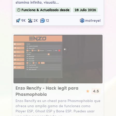
stamina infinita, visualiz…
🕒
Funciona & Actualizado
desde
28
Julio
2026
9K
2K
12
matveyel
Enzo Rencify
Enzo Rencify - Hack legit para
4.5
Phasmophobia
Enzo Rencify es un cheat para Phasmophobia que
ofrece una amplia gama de funciones como
Player ESP, Ghost ESP y Bone ESP. Puedes usar