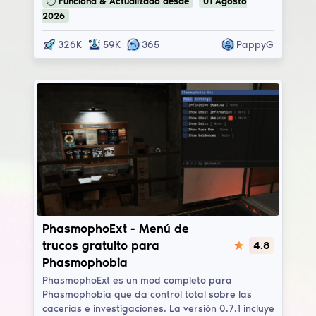
🕒
Funciona & Actualizado
desde
01
Agosto
2026
326K
59K
365
PappyG
PhasmophoExt
PhasmophoExt - Menú de
trucos gratuito para
4.8
Phasmophobia
PhasmophoExt es un mod completo para
Phasmophobia que da control total sobre las
cacerías e investigaciones. La versión 0.7.1 incluye