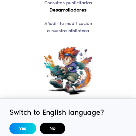
Consultas publicitarias
Desarrolladores
Añadir tu modificación
a nuestra biblioteca
Switch to English language?
2018-2026 © ExLoader. Todos los derechos reservados.
Diseñado y desarrollado por
SwiftSoft LLC.
DMCA /
Yes
No
Consultas sobre derechos de autor:
help@swiftsoft.llc