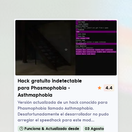
Asthmaphobia
Hack gratuito indetectable
para Phasmophobia -
4.4
Asthmaphobia
Versión actualizada de un hack conocido para
Phasmophobia llamado Asthmaphobia.
Desafortunadamente el desarrollador no pudo
arreglar el speedhack para este mod…
🕒
Funciona & Actualizado
desde
03
Agosto