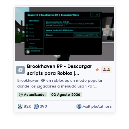
Brookhaven RP
Brookhaven RP - Descargar
4.4
scripts para Roblox |
Sander X - YodaHub
Brookhaven RP en roblox es un modo popular
donde los jugadores a menudo usan var…
🕒
Actualizado:
02
Agosto
2026
82K
390
MultipleAuthors