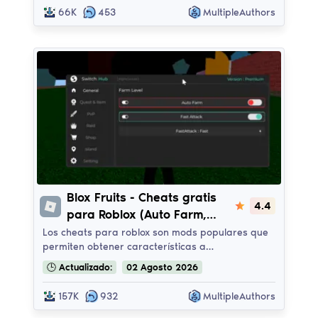
66K
453
MultipleAuthors
Blox Fruits
Blox Fruits - Cheats gratis
4.4
para Roblox (Auto Farm,
Fast Attack) | Redz Hub -
Los cheats para roblox son mods populares que
permiten obtener características a…
AppleHub
🕒
Actualizado:
02
Agosto
2026
157K
932
MultipleAuthors