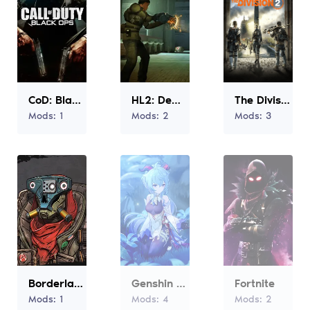
CoD: Black Ops I
HL2: Deathmatch
The Division 2
Mods:
1
Mods:
2
Mods:
3
Borderlands 3
Genshin Impact
Fortnite
Mods:
1
Mods:
4
Mods:
2