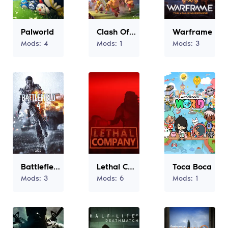
Palworld
Clash Of Clans
Warframe
Mods:
4
Mods:
1
Mods:
3
Battlefield 4
Lethal Company
Toca Boca
Mods:
3
Mods:
6
Mods:
1