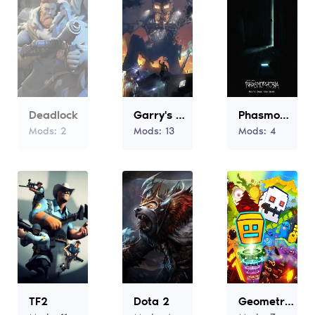
Deadlock
Garry's Mod
Phasmophobia
Mods:
2
Mods:
13
Mods:
4
TF2
Dota 2
Geometry Dash