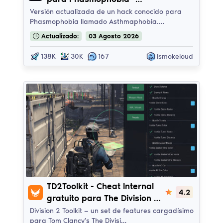
Asthmaphobia
Versión actualizada de un hack conocido para
Phasmophobia llamado Asthmaphobia.…
🕒
Actualizado:
03
Agosto
2026
138K
30K
167
ismokeloud
TD2Toolkit
TD2Toolkit - Cheat Internal
4.2
gratuito para The Division 2
con soporte para DirectX 11
Division 2 Toolkit — un set de features cargadísimo
para Tom Clancy's The Divisi…
y 12!