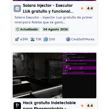
Solara LuaExecutor
Solara Injector - Executor
4.4
LUA gratuito y funcional
para Roblox con cheats,
Solara Executor - inyector Lua gratuito de primer
nivel para Roblox que se ganó…
hacks y scripts
🕒
Actualizado:
04
Agosto
2026
439K
73K
206
CmdSoftWorks
Asthmaphobia
Hack gratuito indetectable
4.4
para Phasmophobia -