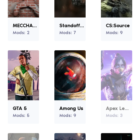
MECCHA CHAMELEON
Standoff 2
CS:Source
Mods:
2
Mods:
7
Mods:
9
GTA 5
Among Us
Apex Legends
Mods:
5
Mods:
9
Mods:
3