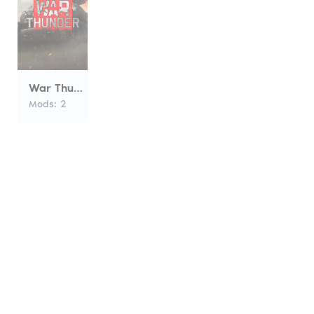
War Thunder
Mods:
2