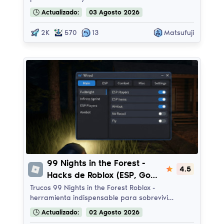
🕒
Actualizado:
03
Agosto
2026
2K
570
13
Matsufuji
99 Nights in the Forest
99 Nights in the Forest -
4.5
Hacks de Roblox (ESP, God
Mode, Infinite Stamina) |
Trucos 99 Nights in the Forest Roblox -
herramienta indispensable para sobrevivi…
FoxNameHub - Voidware
🕒
Actualizado:
02
Agosto
2026