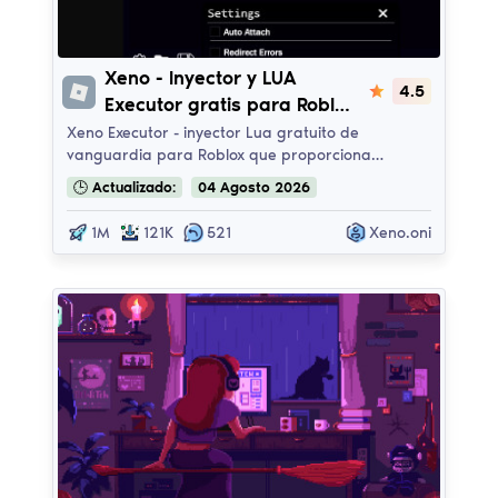
Xeno LuaExecutor
Xeno - Inyector y LUA
4.5
Executor gratis para Roblox
(SIN virus, SIN baneos,
Xeno Executor - inyector Lua gratuito de
vanguardia para Roblox que proporciona…
actualizado)
🕒
Actualizado:
04
Agosto
2026
1M
121K
521
Xeno.oni