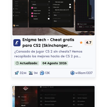
Enigma Legit (V1.5)
Enigma tech - Cheat gratis
4.7
para CS2 (Skinchanger,
Aimbot, ESP, CFG)
¿Cansado de jugar CS 2 sin cheats? Hemos
recopilado los mejores hacks de CS 2 pa…
🕒
Actualizado:
04
Agosto
2026
32M
1M
13K
william1337