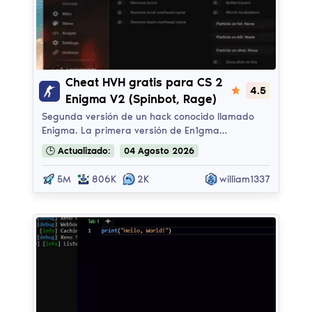
Enigma HvH (V2.1)
Cheat HVH gratis para CS 2
4.5
Enigma V2 (Spinbot, Rage)
Segunda versión de un hack conocido llamado
Enigma. La primera versión de En1gma…
🕒
Actualizado:
04
Agosto
2026
5M
806K
2K
william1337