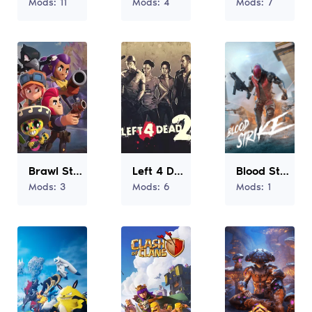
Mods:
11
Mods:
4
Mods:
7
Brawl Stars
Left 4 Dead 2
Blood Strike
Mods:
3
Mods:
6
Mods:
1