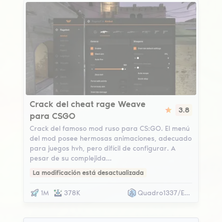
Weave
Crack del cheat rage Weave
3.8
para CSGO
Crack del famoso mod ruso para CS:GO. El menú
del mod posee hermosas animaciones, adecuado
para juegos hvh, pero difícil de configurar. A
pesar de su complejida…
La modificación está desactualizada
1M
378K
Quadro1337/EKZI