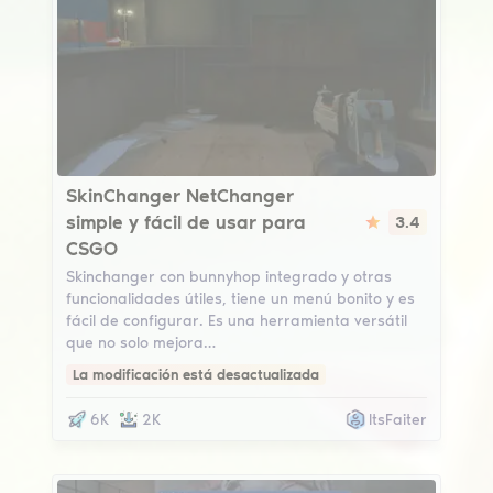
NetChanger
SkinChanger NetChanger
simple y fácil de usar para
3.4
CSGO
Skinchanger con bunnyhop integrado y otras
funcionalidades útiles, tiene un menú bonito y es
fácil de configurar. Es una herramienta versátil
que no solo mejora…
La modificación está desactualizada
6K
2K
ItsFaiter