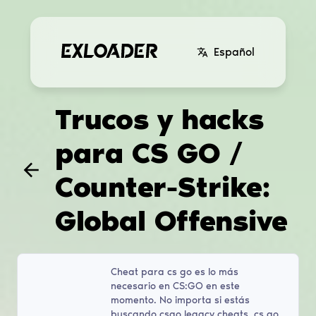
Español
Trucos y hacks
para CS GO /
Counter-Strike:
Global Offensive
Cheat para cs go es lo más
necesario en CS:GO en este
momento. No importa si estás
buscando csgo legacy cheats, cs go