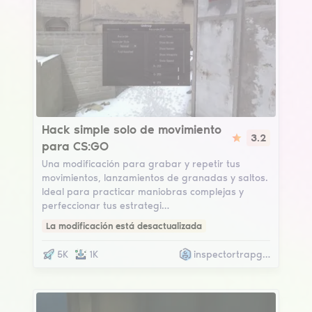
Movement
Hack simple solo de movimiento
3.2
para CS:GO
Una modificación para grabar y repetir tus
movimientos, lanzamientos de granadas y saltos.
Ideal para practicar maniobras complejas y
perfeccionar tus estrategi…
La modificación está desactualizada
5K
1K
inspectortrapget