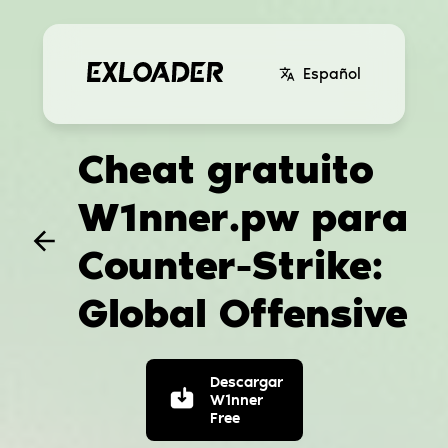
Español
Cheat gratuito
W1nner.pw para
Counter-Strike:
Global Offensive
Descargar
W1nner
Free