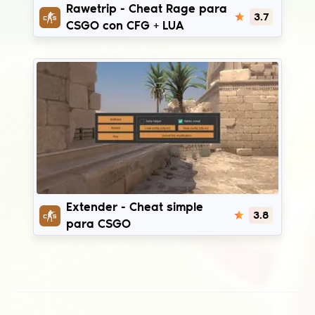
RaweTrip
Rawetrip - Cheat Rage para
3.7
CSGO con CFG + LUA
Extender
Extender - Cheat simple
3.8
para CSGO