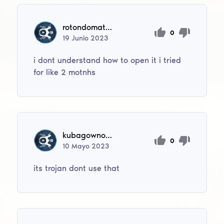
rotondomattia8
0
19
Junio
2023
i dont understand how to open it i tried
for like 2 motnhs
kubagowno200
0
10
Mayo
2023
its trojan dont use that