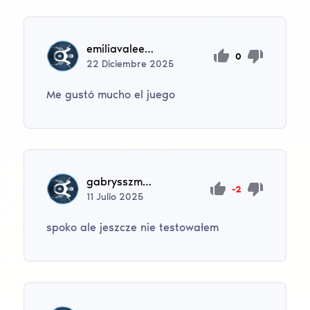
emiliavaleeva269
0
22
Diciembre
2025
Me gustó mucho el juego
gabrysszmolke
-2
11
Julio
2025
spoko ale jeszcze nie testowałem