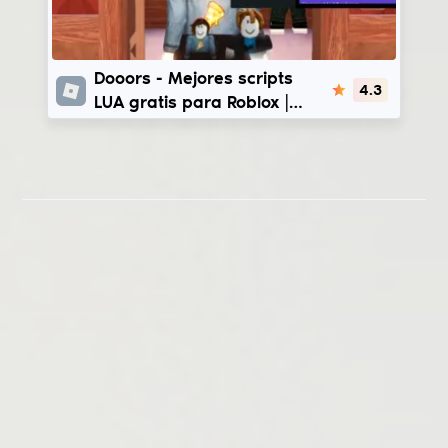
Doors
Dooors - Mejores scripts
4.3
LUA gratis para Roblox |
Darkai X - HorizonHub