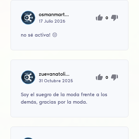
osmanmartinezxd
0
17
Julio
2026
no sé activa! 😔
zuevanatoliy06
0
31
Octubre
2025
Soy el suegro de la moda frente a los
demás, gracias por la moda.