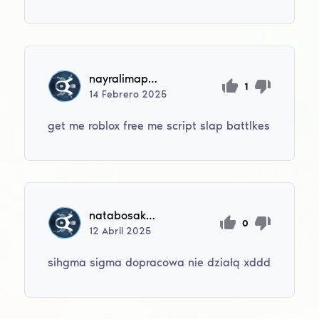
nayralimapereira
1
14
Febrero
2025
get me roblox free me script slap battlkes
natabosak2013
0
12
Abril
2025
sihgma sigma dopracowa nie działą xddd