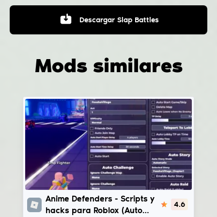
Descargar
Slap Battles
Mods similares
Anime Defenders
Anime Defenders - Scripts y
4.6
hacks para Roblox (Auto