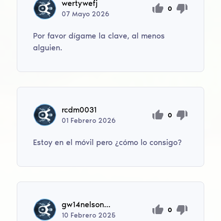
wertywefj
0
07
Mayo
2026
Por favor dígame la clave, al menos
alguien.
rcdm0031
0
01
Febrero
2026
Estoy en el móvil pero ¿cómo lo consigo?
gw14nelsonmark
0
10
Febrero
2025