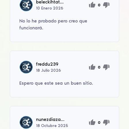
beleckihtatana
0
10
Enero
2026
No lo he probado pero creo que
funcionará.
freddu239
0
18
Julio
2026
Espero que este sea un buen sitio.
nunezdiazalejandrodaniel
0
18
Octubre
2025