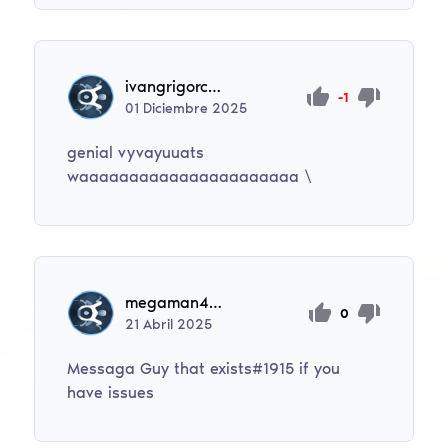
ivangrigorcuk595
-1
01
Diciembre
2025
genial vyvayuuats
waaaaaaaaaaaaaaaaaaaaaa \
megaman400506
0
21
Abril
2025
Messaga Guy that exists#1915 if you
have issues