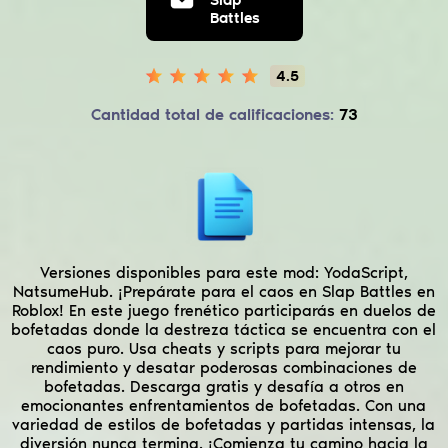
Farm, Slap Aura)
Battles
| YodaScript -
4.5
NatsumeHub
Cantidad total de calificaciones:
73
Versiones disponibles para este mod:
YodaScript,
NatsumeHub.
¡Prepárate para el caos en Slap Battles en
Roblox! En este juego frenético participarás en duelos de
bofetadas donde la destreza táctica se encuentra con el
caos puro. Usa cheats y scripts para mejorar tu
rendimiento y desatar poderosas combinaciones de
bofetadas. Descarga gratis y desafía a otros en
emocionantes enfrentamientos de bofetadas. Con una
variedad de estilos de bofetadas y partidas intensas, la
diversión nunca termina. ¡Comienza tu camino hacia la