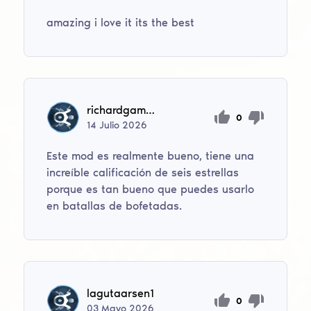
amazing i love it its the best
richardgamerhard
0
14
Julio
2026
Este mod es realmente bueno, tiene una
increíble calificación de seis estrellas
porque es tan bueno que puedes usarlo
en batallas de bofetadas.
lagutaarsen1
0
03
Mayo
2026