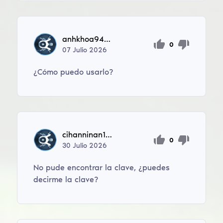
anhkhoa942016
0
07
Julio
2026
¿Cómo puedo usarlo?
cihanninan123
0
30
Julio
2026
No pude encontrar la clave, ¿puedes
decirme la clave?