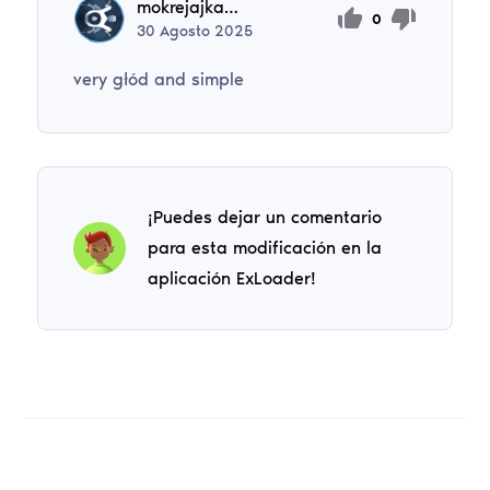
mokrejajkaminimajka
0
30
Agosto
2025
very głód and simple
¡Puedes dejar un comentario
para esta modificación en la
aplicación ExLoader!