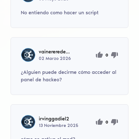
No entiendo como hacer un script
vainereredeacon
0
02
Marzo
2026
¿Alguien puede decirme cómo acceder al
panel de hackeo?
irvinggadiel2
0
13
Noviembre
2025