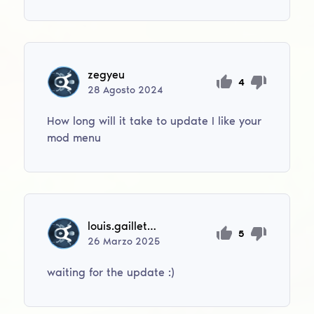
zegyeu
4
28
Agosto
2024
How long will it take to update I like your
mod menu
louis.gaillet98
5
26
Marzo
2025
waiting for the update :)