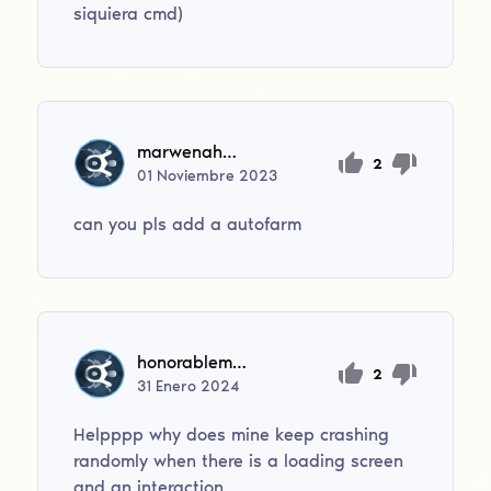
siquiera cmd)
marwenahmed399
2
01
Noviembre
2023
can you pls add a autofarm
honorablementions494
2
31
Enero
2024
Helpppp why does mine keep crashing
randomly when there is a loading screen
and an interaction