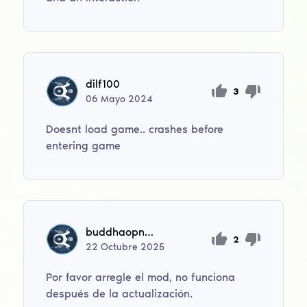
dilf100
3
06
Mayo
2024
Doesnt load game.. crashes before
entering game
buddhaopnopoi
2
22
Octubre
2025
Por favor arregle el mod, no funciona
después de la actualización.