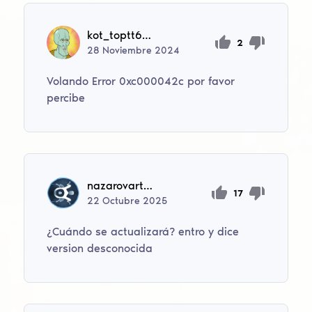
kot_toptt636123
2
28
Noviembre
2024
Volando Error 0xc000042c por favor
percibe
nazarovartvlad
17
22
Octubre
2025
¿Cuándo se actualizará? entro y dice
version desconocida