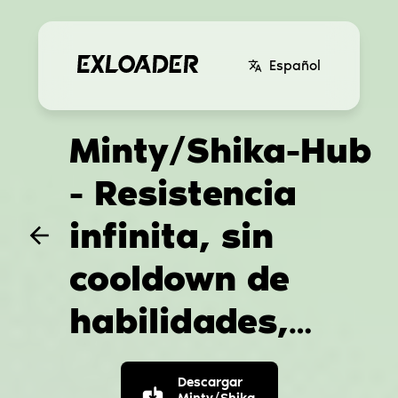
Español
Minty/Shika-Hub
- Resistencia
infinita, sin
cooldown de
habilidades,
Noclip hack para
Descargar
Minty/Shika-