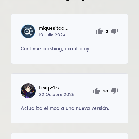
miquesitaagreysy
2
10
Julio
2024
Continue crashing, i cant play
Lexqw1zz
38
22
Octubre
2025
Actualiza el mod a una nueva versión.