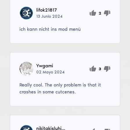
lifok21817
2
13
Junio
2024
ich kann nicht ins mod menü
Ywgami
3
02
Mayo
2024
Really cool. The only problem is that it
crashes in some cutcenes.
nikitakisluhin19