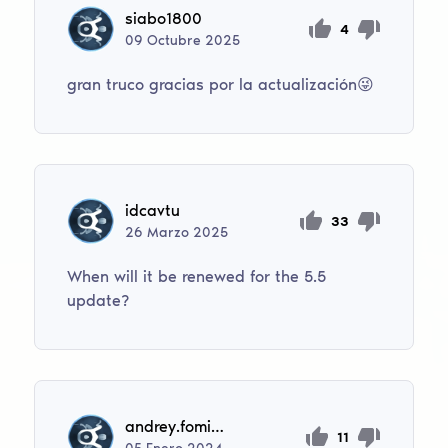
siabo1800
4
09
Octubre
2025
gran truco gracias por la actualización😜
idcavtu
33
26
Marzo
2025
When will it be renewed for the 5.5
update?
andrey.fomin3301
11