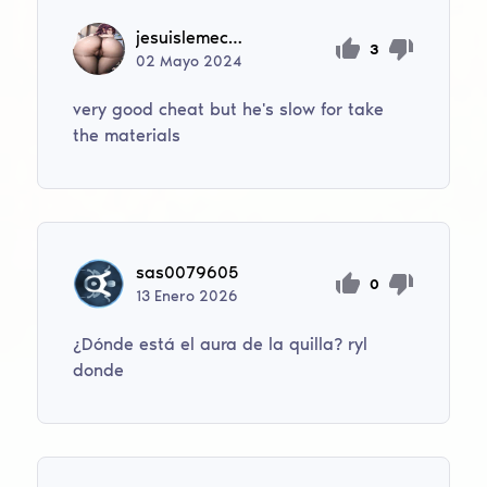
jesuislemecsympa
3
02
Mayo
2024
very good cheat but he's slow for take
the materials
sas0079605
0
13
Enero
2026
¿Dónde está el aura de la quilla? ryl
donde