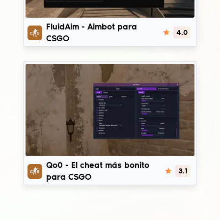
FluidAim
FluidAim - Aimbot para
4.0
CSGO
Qo0
Qo0 - El cheat más bonito
3.1
para CSGO