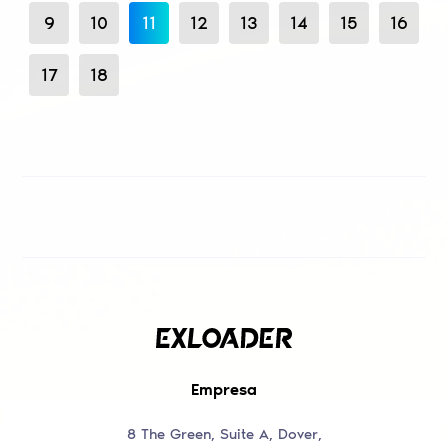
9
10
11
12
13
14
15
16
17
18
Empresa
8 The Green, Suite A, Dover,