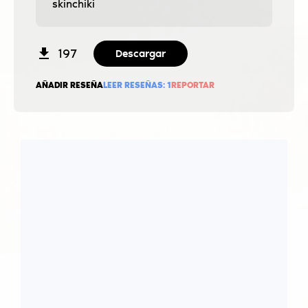
ѕkinchiki
197
Descargar
AÑADIR RESEÑA
LEER RESEÑAS:
1
REPORTAR