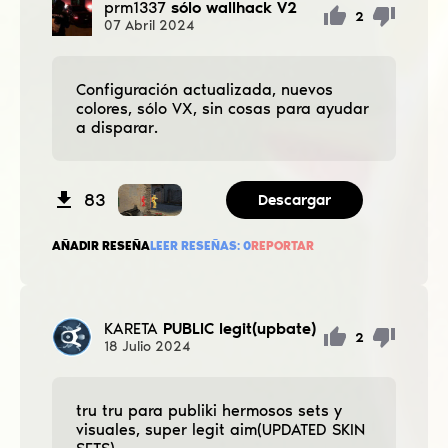
prm1337
sólo wallhack V2
2
07
Abril
2024
Configuración actualizada, nuevos
colores, sólo VX, sin cosas para ayudar
a disparar.
83
Descargar
AÑADIR RESEÑA
LEER RESEÑAS:
0
REPORTAR
KARETA
PUBLIC legit(upbate)
2
18
Julio
2024
tru tru para publiki hermosos sets y
visuales, super legit aim(UPDATED SKIN