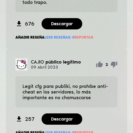
todo trapo.
676
Descargar
AÑADIR RESEÑA
LEER RESEÑAS:
0
REPORTAR
CAJIO
público legítimo
2
09
Abril
2023
Legit cfg para publiki, no prohíbe anti-
cheat en los servidores, lo más
importante es no chamuscarse
257
Descargar
AÑADIR RESEÑA
LEER RESEÑAS:
0
REPORTAR