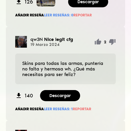
126
Descargar
AÑADIR RESEÑA
LEER RESEÑAS:
0
REPORTAR
qw3N
Nice legit cfg
2
19
Marzo
2024
Skins para todas las armas, puntería
no falta y hermosa wh. ¿Qué más
necesitas para ser feliz?
140
Descargar
AÑADIR RESEÑA
LEER RESEÑAS:
1
REPORTAR