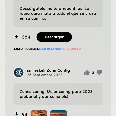
Descárgatelo, no te arrepentirás. La
rabia dura mata a todo el que se cruza
en su camino.
364
Descargar
AÑADIR RESEÑA
LEER RESEÑAS:
1
REPORTAR
smileskek
Zuhn Config
2
26
Septiembre
2023
Zuhns config, Mejor config para 2023
probarlo! y dar como pls!
94