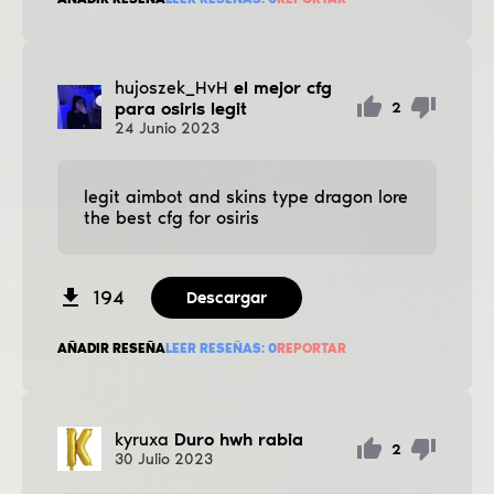
hujoszek_HvH
el mejor cfg
para osiris legit
2
24
Junio
2023
legit aimbot and skins type dragon lore
the best cfg for osiris
194
Descargar
AÑADIR RESEÑA
LEER RESEÑAS:
0
REPORTAR
kyruxa
Duro hwh rabia
2
30
Julio
2023