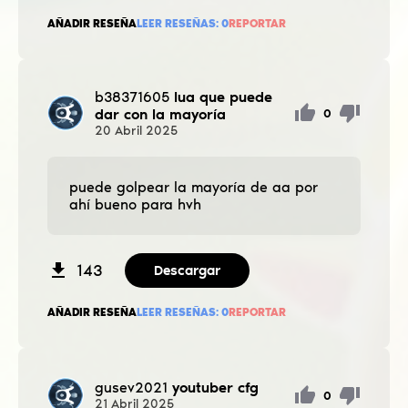
AÑADIR RESEÑA
LEER RESEÑAS:
0
REPORTAR
b38371605
lua que puede
dar con la mayoría
0
20
Abril
2025
puede golpear la mayoría de aa por
ahí bueno para hvh
143
Descargar
AÑADIR RESEÑA
LEER RESEÑAS:
0
REPORTAR
gusev2021
youtuber cfg
0
21
Abril
2025