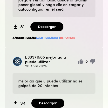
juego en el tramposo donde anti-aims
poner global y haga clic en cargar y
autoconfigurar en él será
81
Descargar
AÑADIR RESEÑA
LEER RESEÑAS:
1
REPORTAR
b38371605
mejor aa u
puede utilizar
0
20
Abril
2025
mejor aa que u puede utilizar no se
golpeó de 20 intentos
34
Descargar