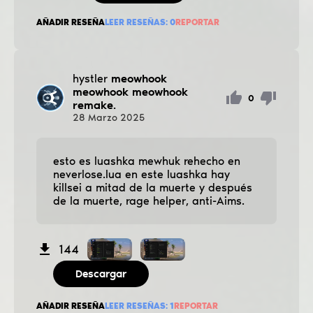
AÑADIR RESEÑA
LEER RESEÑAS:
0
REPORTAR
hystler
meowhook
meowhook meowhook
0
remake.
28
Marzo
2025
esto es luashka mewhuk rehecho en
neverlose.lua en este luashka hay
killsei a mitad de la muerte y después
de la muerte, rage helper, anti-Aims.
144
Descargar
AÑADIR RESEÑA
LEER RESEÑAS:
1
REPORTAR