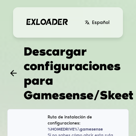
Español
Descargar
configuraciones
para
Gamesense/Skeet
Ruta de instalación de
configuraciones:
%HOMEDRIVE%\gamesense
Si no sabes cómo abrir esta ruta,