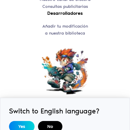
Consultas publicitarias
Desarrolladores
Añadir tu modificación
a nuestra biblioteca
Switch to English language?
2018-2026 © ExLoader. Todos los derechos reservados.
Diseñado y desarrollado por
SwiftSoft LLC.
DMCA /
Yes
No