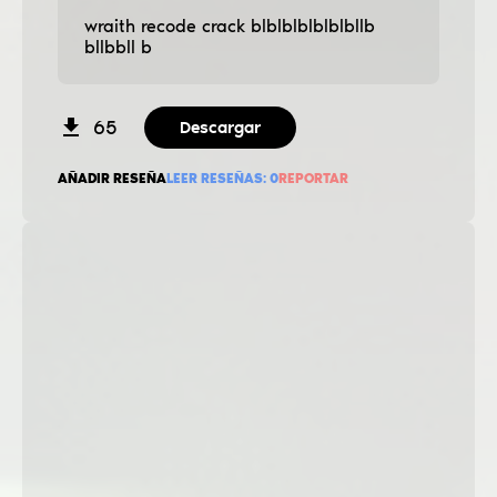
wraith recode crack blblblblblblbllb
bllbbll b
65
Descargar
AÑADIR RESEÑA
LEER RESEÑAS:
0
REPORTAR