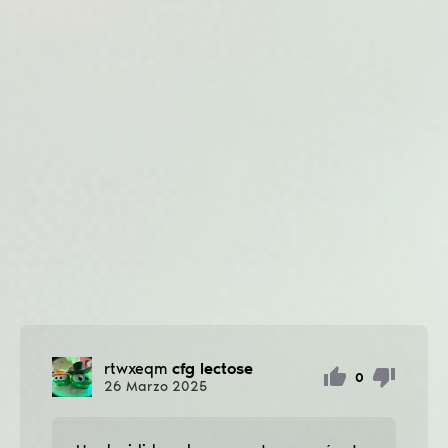
rtwxeqm
cfg lectose
0
26
Marzo
2025