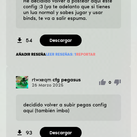
He decidido volver a postear aquí este
config :3 (ya te adelanto que si tienes
un lua normal y sabes jugar y usar
binds, te va a salir espuma.
54
Descargar
AÑADIR RESEÑA
LEER RESEÑAS:
1
REPORTAR
rtwxeqm
cfg pegasus
0
26
Marzo
2025
decidido volver a subir pegas config
aquí (también imba)
93
Descargar