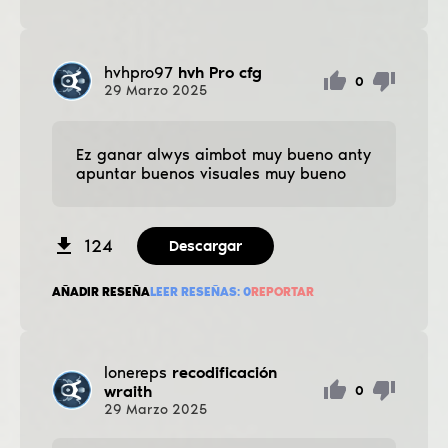
hvhpro97
hvh Pro cfg
0
29
Marzo
2025
Ez ganar alwys aimbot muy bueno anty
apuntar buenos visuales muy bueno
124
Descargar
AÑADIR RESEÑA
LEER RESEÑAS:
0
REPORTAR
lonereps
recodificación
wraith
0
29
Marzo
2025