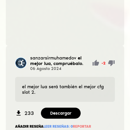
sanzarsirmuhamedov
el
mejor lua, compruébalo.
-2
06
Agosto
2024
el mejor lua será también el mejor cfg
slot 2.
233
Descargar
AÑADIR RESEÑA
LEER RESEÑAS:
0
REPORTAR