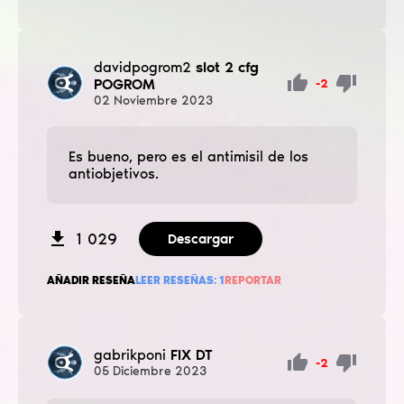
davidpogrom2
slot 2 cfg
POGROM
-2
02
Noviembre
2023
Es bueno, pero es el antimisil de los
antiobjetivos.
1 029
Descargar
AÑADIR RESEÑA
LEER RESEÑAS:
1
REPORTAR
gabrikponi
FIX DT
-2
05
Diciembre
2023