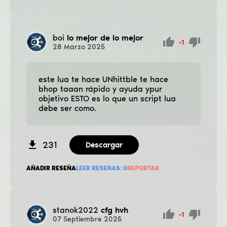
boi
lo mejor de lo mejor
-1
28
Marzo
2025
este lua te hace UNhittble te hace
bhop taaan rápido y ayuda ypur
objetivo ESTO es lo que un script lua
debe ser como.
231
Descargar
AÑADIR RESEÑA
LEER RESEÑAS:
0
REPORTAR
stanok2022
cfg hvh
-1
07
Septiembre
2025