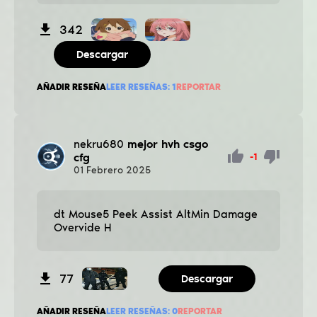
342
Descargar
AÑADIR RESEÑA
LEER RESEÑAS:
1
REPORTAR
nekru680
mejor hvh csgo
cfg
-1
01
Febrero
2025
dt Mouse5 Peek Assist AltMin Damage
Overvide H
77
Descargar
AÑADIR RESEÑA
LEER RESEÑAS:
0
REPORTAR