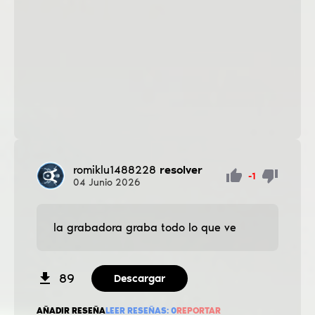
romiklu1488228
resolver
-1
04
Junio
2026
la grabadora graba todo lo que ve
89
Descargar
AÑADIR RESEÑA
LEER RESEÑAS:
0
REPORTAR