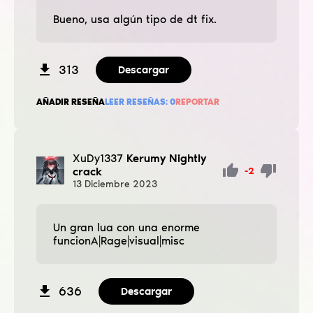
Bueno, usa algún tipo de dt fix.
313
Descargar
AÑADIR RESEÑA
LEER RESEÑAS:
0
REPORTAR
XuDy1337
Kerumy Nightly
crack
-2
13
Diciembre
2023
Un gran lua con una enorme
funcionA|Rage|visual|misc
636
Descargar